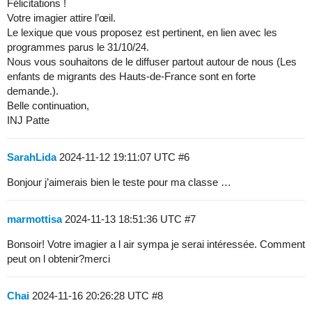
Félicitations !
Votre imagier attire l’œil.
Le lexique que vous proposez est pertinent, en lien avec les
programmes parus le 31/10/24.
Nous vous souhaitons de le diffuser partout autour de nous (Les
enfants de migrants des Hauts-de-France sont en forte
demande.).
Belle continuation,
INJ Patte
SarahLida
2024-11-12 19:11:07 UTC
#6
Bonjour j’aimerais bien le teste pour ma classe …
marmottisa
2024-11-13 18:51:36 UTC
#7
Bonsoir! Votre imagier a l air sympa je serai intéressée. Comment
peut on l obtenir?merci
Chai
2024-11-16 20:26:28 UTC
#8