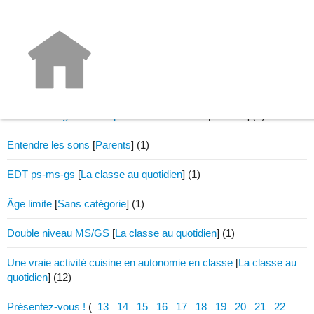
La formation du 26 août prochain
[
Professionnels de l'enfance
]
(1)
Trop d'ateliers ?
[
Sans catégorie
]
(1)
Enfants bilingues et acquisition de la lecture
[
Parents
]
(6)
Entendre les sons
[
Parents
]
(1)
EDT ps-ms-gs
[
La classe au quotidien
]
(1)
Âge limite
[
Sans catégorie
]
(1)
Double niveau MS/GS
[
La classe au quotidien
]
(1)
Une vraie activité cuisine en autonomie en classe
[
La classe au
quotidien
]
(12)
Présentez-vous !
(
13
14
15
16
17
18
19
20
21
22