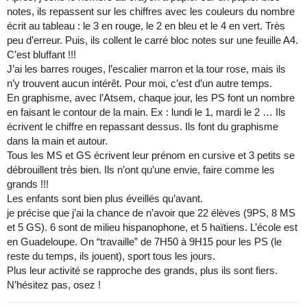
notes, ils repassent sur les chiffres avec les couleurs du nombre
écrit au tableau : le 3 en rouge, le 2 en bleu et le 4 en vert. Très
peu d’erreur. Puis, ils collent le carré bloc notes sur une feuille A4.
C’est bluffant !!!
J’ai les barres rouges, l’escalier marron et la tour rose, mais ils
n’y trouvent aucun intérêt. Pour moi, c’est d’un autre temps.
En graphisme, avec l’Atsem, chaque jour, les PS font un nombre
en faisant le contour de la main. Ex : lundi le 1, mardi le 2 … Ils
écrivent le chiffre en repassant dessus. Ils font du graphisme
dans la main et autour.
Tous les MS et GS écrivent leur prénom en cursive et 3 petits se
débrouillent très bien. Ils n’ont qu’une envie, faire comme les
grands !!!
Les enfants sont bien plus éveillés qu’avant.
je précise que j’ai la chance de n’avoir que 22 élèves (9PS, 8 MS
et 5 GS). 6 sont de milieu hispanophone, et 5 haïtiens. L’école est
en Guadeloupe. On “travaille” de 7H50 à 9H15 pour les PS (le
reste du temps, ils jouent), sport tous les jours.
Plus leur activité se rapproche des grands, plus ils sont fiers.
N’hésitez pas, osez !