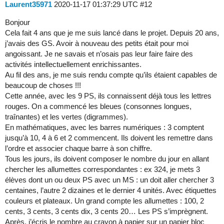
Laurent35971
2020-11-17 01:37:29 UTC
#12
Bonjour
Cela fait 4 ans que je me suis lancé dans le projet. Depuis 20 ans,
j’avais des GS. Avoir à nouveau des petits était pour moi
angoissant. Je ne savais et n’osais pas leur faire faire des
activités intellectuellement enrichissantes.
Au fil des ans, je me suis rendu compte qu’ils étaient capables de
beaucoup de choses !!!
Cette année, avec les 9 PS, ils connaissent déjà tous les lettres
rouges. On a commencé les bleues (consonnes longues,
traînantes) et les vertes (digrammes).
En mathématiques, avec les barres numériques : 3 comptent
jusqu’à 10, 4 à 6 et 2 commencent. Ils doivent les remettre dans
l’ordre et associer chaque barre à son chiffre.
Tous les jours, ils doivent composer le nombre du jour en allant
chercher les allumettes correspondantes : ex 324, je mets 3
élèves dont un ou deux PS avec un MS : un doit aller chercher 3
centaines, l’autre 2 dizaines et le dernier 4 unités. Avec étiquettes
couleurs et plateaux. Un grand compte les allumettes : 100, 2
cents, 3 cents, 3 cents dix, 3 cents 20… Les PS s’imprègnent.
Après, j’écris le nombre au crayon à papier sur un papier bloc