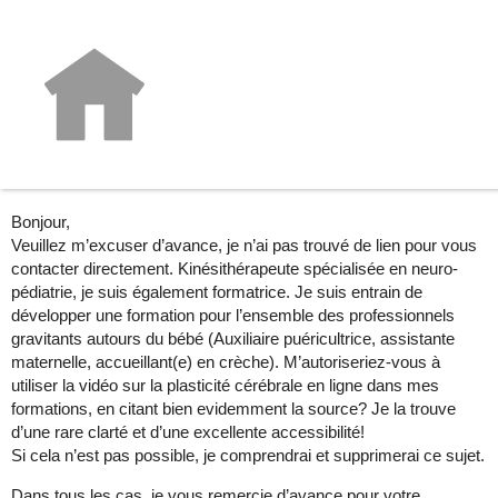
Utilisation vidéo pour formation
Divers
Emilie974
2024-11-18 11:25:17 UTC
#1
Bonjour,
Veuillez m’excuser d’avance, je n’ai pas trouvé de lien pour vous
contacter directement. Kinésithérapeute spécialisée en neuro-
pédiatrie, je suis également formatrice. Je suis entrain de
développer une formation pour l’ensemble des professionnels
gravitants autours du bébé (Auxiliaire puéricultrice, assistante
maternelle, accueillant(e) en crèche). M’autoriseriez-vous à
utiliser la vidéo sur la plasticité cérébrale en ligne dans mes
formations, en citant bien evidemment la source? Je la trouve
d’une rare clarté et d’une excellente accessibilité!
Si cela n’est pas possible, je comprendrai et supprimerai ce sujet.
Dans tous les cas, je vous remercie d’avance pour votre