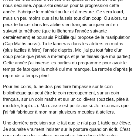
nous sécurise. Appuis-toi dessus pour ta progression cette
année. Fabrique le matériel au fur et à mesure. Ce sera lourd,
mais un peu moins que si tu faisais tout d’un coup. Ou alors, tu
peux te lancer dans les ateliers en français uniquement en
suivant ta méthode (que tu lâcheras l’année suivante
certainement) et poursuis PicBille qui propose de la manipulation
(Cap Maths aussi). Tu te lanceras dans les ateliers en maths
(plus faciles à faire) l’année d’après. Moi j’ai pu tout faire d’un
coup parce que j’étais à mi-temps et je ne faisais que ma partie;)
Cette année j’ai inversé les parties du programme pour avoir le
temps de fabriquer la moitié qui me manque. La rentrée d’après je
reprends à temps plein!
Pour les coins, tu ne dois pas faire l’impasse sur le coin
bibliothèque qui peut être le coin regroupement, sur un coin
français, sur un coin maths et sur un coi divers (puzzles, pâte à
modeler, kapla…). Ma classe est petite aussi. Je reconnais que
j’ai fait fabriquer à mon mari plusieurs meubles à ateliers.
Une dernière précision sur le fait que je n’ai pas 1 table par élève.
Je souhaite vraiment insister sur la posture quand on écrit. C’est
pour cela que les ateliers peuvent se faire dans différentes