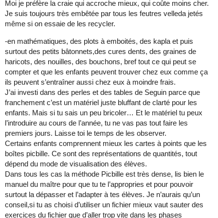
Moi je préfère la craie qui accroche mieux, qui coûte moins cher.
Je suis toujours très embêtée par tous les feutres velleda jetés
même si on essaie de les recycler.
-en mathématiques, des plots à emboités, des kapla et puis
surtout des petits bâtonnets,des cures dents, des graines de
haricots, des nouilles, des bouchons, bref tout ce qui peut se
compter et que les enfants peuvent trouver chez eux comme ça
ils peuvent s’entraîner aussi chez eux à moindre frais.
J’ai investi dans des perles et des tables de Seguin parce que
franchement c’est un matériel juste bluffant de clarté pour les
enfants. Mais si tu sais un peu bricoler… Et le matériel tu peux
l’introduire au cours de l’année, tu ne vas pas tout faire les
premiers jours. Laisse toi le temps de les observer.
Certains enfants comprennent mieux les cartes à points que les
boîtes picbille. Ce sont des représentations de quantités, tout
dépend du mode de visualisation des élèves.
Dans tous les cas la méthode Picbille est très dense, lis bien le
manuel du maître pour que tu te l’appropries et pour pouvoir
surtout la dépasser et l’adapter à tes élèves. Je n’aurais qu’un
conseil,si tu as choisi d’utiliser un fichier mieux vaut sauter des
exercices du fichier que d’aller trop vite dans les phases