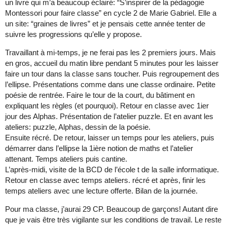
un livre qui m’a beaucoup éclairé: “S’inspirer de la pédagogie
Montessori pour faire classe” en cycle 2 de Marie Gabriel. Elle a
un site: “graines de livres” et je pensais cette année tenter de
suivre les progressions qu’elle y propose.
Travaillant à mi-temps, je ne ferai pas les 2 premiers jours. Mais
en gros, accueil du matin libre pendant 5 minutes pour les laisser
faire un tour dans la classe sans toucher. Puis regroupement des
l’ellipse. Présentations comme dans une classe ordinaire. Petite
poésie de rentrée. Faire le tour de la court, du bâtiment en
expliquant les règles (et pourquoi). Retour en classe avec 1ier
jour des Alphas. Présentation de l’atelier puzzle. Et en avant les
ateliers: puzzle, Alphas, dessin de la poésie.
Ensuite récré. De retour, laisser un temps pour les ateliers, puis
démarrer dans l’ellipse la 1ière notion de maths et l’atelier
attenant. Temps ateliers puis cantine.
L’après-midi, visite de la BCD de l’école t de la salle informatique.
Retour en classe avec temps ateliers. récré et après, finir les
temps ateliers avec une lecture offerte. Bilan de la journée.
Pour ma classe, j’aurai 29 CP. Beaucoup de garçons! Autant dire
que je vais être très vigilante sur les conditions de travail. Le reste