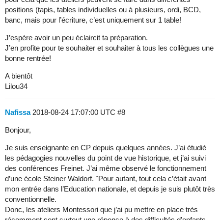
positions (tapis, tables individuelles ou à plusieurs, ordi, BCD,
banc, mais pour l’écriture, c’est uniquement sur 1 table!
J’espère avoir un peu éclaircit ta préparation.
J’en profite pour te souhaiter et souhaiter à tous les collègues une
bonne rentrée!
A bientôt
Lilou34
Nafissa
2018-08-24 17:07:00 UTC
#8
Bonjour,
Je suis enseignante en CP depuis quelques années. J’ai étudié
les pédagogies nouvelles du point de vue historique, et j’ai suivi
des conférences Freinet. J’ai même observé le fonctionnement
d’une école Steiner Waldorf. ¨Pour autant, tout cela c’était avant
mon entrée dans l’Education nationale, et depuis je suis plutôt très
conventionnelle.
Donc, les ateliers Montessori que j’ai pu mettre en place très
récemment sont surtout une réponse à des difficultés d’enfants