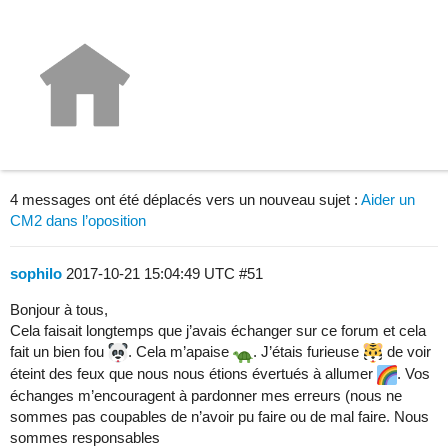
Nos pistes pour l'élémentaire !
Nos Messages
Helene35
2017-09-28 18:41:50 UTC
#50
4 messages ont été déplacés vers un nouveau sujet :
Aider un
CM2 dans l’oposition
sophilo
2017-10-21 15:04:49 UTC
#51
Bonjour à tous,
Cela faisait longtemps que j’avais échanger sur ce forum et cela
fait un bien fou
. Cela m’apaise
. J’étais furieuse
de voir
éteint des feux que nous nous étions évertués à allumer
. Vos
échanges m’encouragent à pardonner mes erreurs (nous ne
sommes pas coupables de n’avoir pu faire ou de mal faire. Nous
sommes responsables