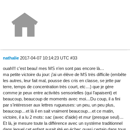
Petites victoires petits bonheurs
au quotidien
La classe au quotidien
nathalie
2017-04-07 10:14:23 UTC
#33
ouah!!! c’est beau! mes MS n’en sont pas encore là…
ma petite victoire du jour: j’ai un élève de MS très difficile (embête
les autres, leur fait mal, pousse des cris en classe, se jette par
terre, temps de concentration très court, etc…) que je gère
comme je peux entre activités sensorielles (qui l’apaisent) et
beaucoup, beaucoup de moments avec moi…Du coup, il a fini
par s’intéresser aux lettres rugueuses: un peu, un peu plus,
beaucoup…et là il en sait vraiment beaucoup…et ce matin,
victoire, il a lu 2 mots:
sac
(avec d’aide) et
mur
(presque seul)…
Et là, je mesure toute la différence avec un système traditionnel
dans lequel cet enfant aurait été en échec quasi certain dans tous