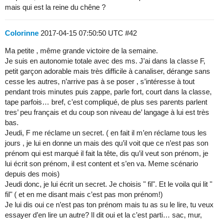
mais qui est la reine du chêne ?
Colorinne
2017-04-15 07:50:50 UTC
#42
Ma petite , même grande victoire de la semaine.
Je suis en autonomie totale avec des ms. J’ai dans la classe F,
petit garçon adorable mais très difficile à canaliser, dérange sans
cesse les autres, n’arrive pas à se poser , s’intéresse à tout
pendant trois minutes puis zappe, parle fort, court dans la classe,
tape parfois… bref, c’est compliqué, de plus ses parents parlent
tres’ peu français et du coup son niveau de’ langage à lui est très
bas.
Jeudi, F me réclame un secret. ( en fait il m’en réclame tous les
jours , je lui en donne un mais des qu’il voit que ce n’est pas son
prénom qui est marqué il fait la tête, dis qu’il veut son prénom, je
lui écrit son prénom, il est content et s’en va. Meme scénario
depuis des mois)
Jeudi donc, je lui écrit un secret. Je choisis " fil". Et le voila qui lit "
fil" ( et en me disant mais c’est pas mon prénom!)
Je lui dis oui ce n’est pas ton prénom mais tu as su le lire, tu veux
essayer d’en lire un autre? Il dit oui et la c’est parti… sac, mur,