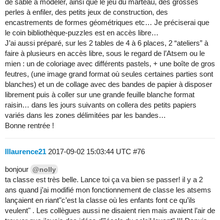
de sable à modeler, ainsi que le jeu du marteau, des grosses
perles à enfiler, des petits jeux de construction, des
encastrements de formes géométriques etc… Je préciserai que
le coin bibliothèque-puzzles est en accès libre…
J’ai aussi préparé, sur les 2 tables de 4 à 6 places, 2 “ateliers” à
faire à plusieurs en accès libre, sous le regard de l’Atsem ou le
mien : un de coloriage avec différents pastels, + une boîte de gros
feutres, (une image grand format où seules certaines parties sont
blanches) et un de collage avec des bandes de papier à disposer
librement puis à coller sur une grande feuille blanche format
raisin… dans les jours suivants on collera des petits papiers
variés dans les zones délimitées par les bandes…
Bonne rentrée !
lllaurence21
2017-09-02 15:03:44 UTC
#76
bonjour
@nolly
ta classe est très belle. Lance toi ça va bien se passer! il y a 2
ans quand j’ai modifié mon fonctionnement de classe les atsems
lançaient en riant"c’est la classe où les enfants font ce qu’ils
veulent" . Les collègues aussi ne disaient rien mais avaient l’air de