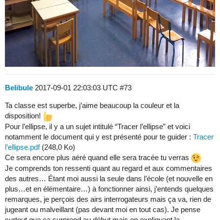
Belibule
2017-09-01 22:03:03 UTC
#73
Ta classe est superbe, j’aime beaucoup la couleur et la
disposition!
Pour l’ellipse, il y a un sujet intitulé “Tracer l’ellipse” et voici
notamment le document qui y est présenté pour te guider :
Tracer
l’ellipse.pdf
(248,0 Ko)
Ce sera encore plus aéré quand elle sera tracée tu verras
Je comprends ton ressenti quant au regard et aux commentaires
des autres… Étant moi aussi la seule dans l’école (et nouvelle en
plus…et en élémentaire…) à fonctionner ainsi, j’entends quelques
remarques, je perçois des airs interrogateurs mais ça va, rien de
jugeant ou malveillant (pas devant moi en tout cas). Je pense
surtout que ça surprend au début mais en expliquant la