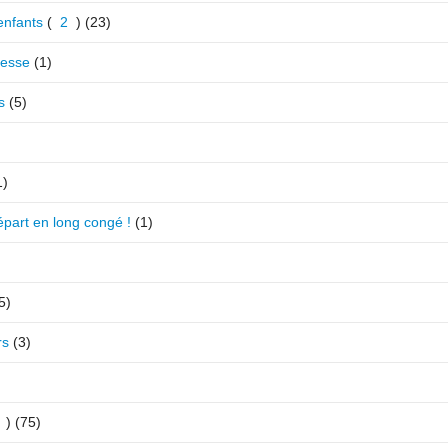
 enfants
(
2
)
(23)
resse
(1)
s
(5)
1)
épart en long congé !
(1)
5)
rs
(3)
)
(75)