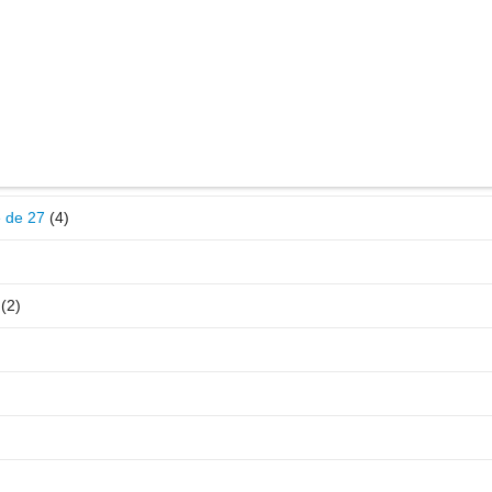
e de 27
(4)
(2)