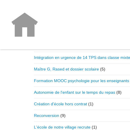
Professionnels de l'enfance
La formation du 26 août prochain
(1)
Intégration en urgence de 14 TPS dans classe mixt
Maître G, Rased et dossier scolaire
(5)
Formation MOOC psychologie pour les enseignants
Autonomie de l'enfant sur le temps du repas
(8)
Création d'école hors contrat
(1)
Reconversion
(9)
L'école de notre village recrute
(1)