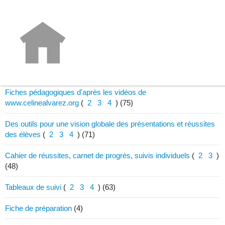
Activités et matériel
Documents
Partage de documents "officiels"
(
2
3
4
5
)
(85)
Fiches pédagogiques d'après les vidéos de
www.celinealvarez.org
(
2
3
4
)
(75)
Des outils pour une vision globale des présentations et réussites
des élèves
(
2
3
4
)
(71)
Cahier de réussites, carnet de progrès, suivis individuels
(
2
3
)
(48)
Tableaux de suivi
(
2
3
4
)
(63)
Fiche de préparation
(4)