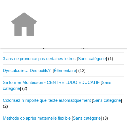
Enquête métier - bilan
[
La classe au quotidien
]
(2)
Enquête_métier
[
La classe au quotidien
]
(1)
Police Céline Alvarez
[
Activités et matériel
]
(6)
3 ans ne prononce pas certaines lettres
[
Sans catégorie
]
(1)
Dyscalculie… Des outils?!
[
Élémentaire
]
(12)
Se former Montessori - CENTRE LUDO EDUCATIF
[
Sans
catégorie
]
(2)
Colorisez n'importe quel texte automatiquement
[
Sans catégorie
]
(2)
Méthode cp après maternelle flexible
[
Sans catégorie
]
(3)