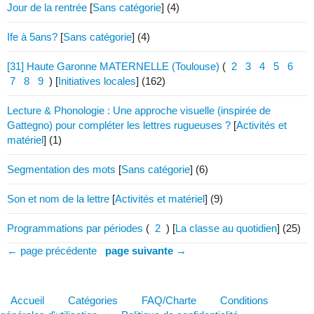
Jour de la rentrée
[
Sans catégorie
]
(4)
Ife à 5ans?
[
Sans catégorie
]
(4)
[31] Haute Garonne MATERNELLE (Toulouse)
(
2
3
4
5
6
7
8
9
)
[
Initiatives locales
]
(162)
Lecture & Phonologie : Une approche visuelle (inspirée de
Gattegno) pour compléter les lettres rugueuses ?
[
Activités et
matériel
]
(1)
Segmentation des mots
[
Sans catégorie
]
(6)
Son et nom de la lettre
[
Activités et matériel
]
(9)
Programmations par périodes
(
2
)
[
La classe au quotidien
]
(25)
← page précédente
page suivante →
Accueil
Catégories
FAQ/Charte
Conditions